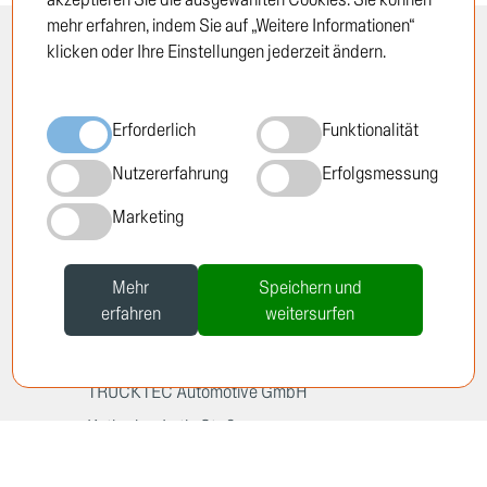
mehr erfahren, indem Sie auf „Weitere Informationen“
klicken oder Ihre Einstellungen jederzeit ändern.
INFORMATION
RECHTLICHES
Öffnungszeiten
Impressum
Erforderlich
Funktionalität
Standorte
Datenschutzrichtlinie
Über TRUCKTEC
Cookie-Richtlinie
Nutzererfahrung
Erfolgsmessung
Geschichte
AGB
Marketing
Karriere
Newsletter
Mehr
Speichern und
erfahren
weitersurfen
TRUCKTEC Automotive GmbH
Katharina-Loth-Str. 2
D-66386 St. Ingbert