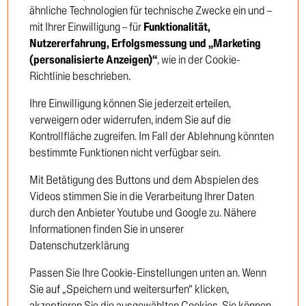
ähnliche Technologien für technische Zwecke ein und –
mit Ihrer Einwilligung – für
Funktionalität,
Nutzererfahrung, Erfolgsmessung und „Marketing
Einloggen
Haben Sie Ihr Passwort
(personalisierte Anzeigen)“
, wie in der Cookie-
vergessen?
Richtlinie beschrieben.
Ihre Einwilligung können Sie jederzeit erteilen,
verweigern oder widerrufen, indem Sie auf die
Kontrollfläche zugreifen. Im Fall der Ablehnung könnten
bestimmte Funktionen nicht verfügbar sein.
Neukunden-Registrierung
Mit Betätigung des Buttons und dem Abspielen des
Neukunden-Registrierung
Videos stimmen Sie in die Verarbeitung Ihrer Daten
durch den Anbieter Youtube und Google zu. Nähere
Informationen finden Sie in unserer
Datenschutzerklärung
Passen Sie Ihre Cookie-Einstellungen unten an. Wenn
Sie auf „Speichern und weitersurfen“ klicken,
akzeptieren Sie die ausgewählten Cookies. Sie können