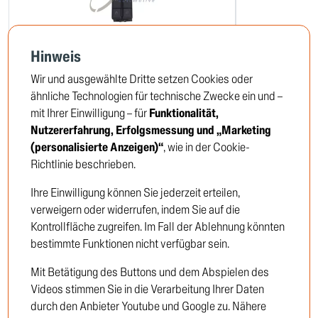
Hinweis
Schalter, Fensterheber
Magnetventil,
Wir und ausgewählte Dritte setzen Cookies oder
03.42.137
04.24.193
ähnliche Technologien für technische Zwecke ein und –
mit Ihrer Einwilligung – für
Funktionalität,
Nutzererfahrung, Erfolgsmessung und „Marketing
Um die Preise zu sehen,
Um die 
(personalisierte Anzeigen)“
, wie in der Cookie-
müssen Sie sich anmelden oder
müssen Si
Richtlinie beschrieben.
Kunde werden
Kunde we
Ihre Einwilligung können Sie jederzeit erteilen,
verweigern oder widerrufen, indem Sie auf die
Einloggen
Kontrollfläche zugreifen. Im Fall der Ablehnung könnten
bestimmte Funktionen nicht verfügbar sein.
Neukunde
Mit Betätigung des Buttons und dem Abspielen des
Videos stimmen Sie in die Verarbeitung Ihrer Daten
durch den Anbieter Youtube und Google zu. Nähere