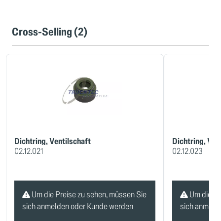
Cross-Selling (2)
Dichtring, Ventilschaft
Dichtring, Ven
02.12.021
02.12.023
Um die Preise zu sehen, müssen Sie
Um die Pr
sich anmelden oder Kunde werden
sich anmeld