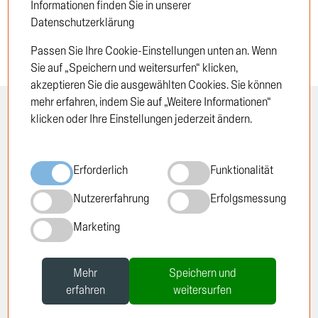
Informationen finden Sie in unserer
Datenschutzerklärung
Passen Sie Ihre Cookie-Einstellungen unten an. Wenn
Sie auf „Speichern und weitersurfen“ klicken,
akzeptieren Sie die ausgewählten Cookies. Sie können
mehr erfahren, indem Sie auf „Weitere Informationen“
INFORMATION
RECHTLICHES
klicken oder Ihre Einstellungen jederzeit ändern.
Öffnungszeiten
Impressum
Erforderlich
Funktionalität
Standorte
Datenschutzrichtlinie
Über TRUCKTEC
Cookie-Richtlinie
Nutzererfahrung
Erfolgsmessung
Geschichte
AGB
Karriere
Marketing
Newsletter
Mehr
Speichern und
erfahren
weitersurfen