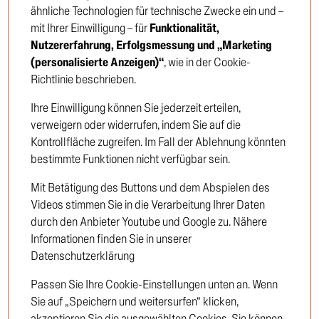
ähnliche Technologien für technische Zwecke ein und –
mit Ihrer Einwilligung – für
Funktionalität,
Nutzererfahrung, Erfolgsmessung und „Marketing
Einloggen
Haben Sie Ihr Passwort
(personalisierte Anzeigen)“
, wie in der Cookie-
vergessen?
Richtlinie beschrieben.
Ihre Einwilligung können Sie jederzeit erteilen,
verweigern oder widerrufen, indem Sie auf die
Kontrollfläche zugreifen. Im Fall der Ablehnung könnten
bestimmte Funktionen nicht verfügbar sein.
Neukunden-Registrierung
Mit Betätigung des Buttons und dem Abspielen des
Neukunden-Registrierung
Videos stimmen Sie in die Verarbeitung Ihrer Daten
durch den Anbieter Youtube und Google zu. Nähere
Informationen finden Sie in unserer
Datenschutzerklärung
Passen Sie Ihre Cookie-Einstellungen unten an. Wenn
Sie auf „Speichern und weitersurfen“ klicken,
akzeptieren Sie die ausgewählten Cookies. Sie können