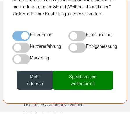
mehr erfahren, indem Sie auf „Weitere Informationen“
klicken oder Ihre Einstellungen jederzeit ändern.
INFORMATION
RECHTLICHES
Öffnungszeiten
Impressum
Erforderlich
Funktionalität
Standorte
Datenschutzrichtlinie
Über TRUCKTEC
Cookie-Richtlinie
Nutzererfahrung
Erfolgsmessung
Geschichte
AGB
Marketing
Karriere
Newsletter
Mehr
Speichern und
erfahren
weitersurfen
TRUCKTEC Automotive GmbH
Katharina-Loth-Str. 2
D-66386 St. Ingbert