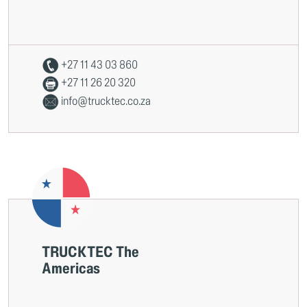
+27 11 43 03 860
+27 11 26 20 320
info@trucktec.co.za
TRUCKTEC The
Americas