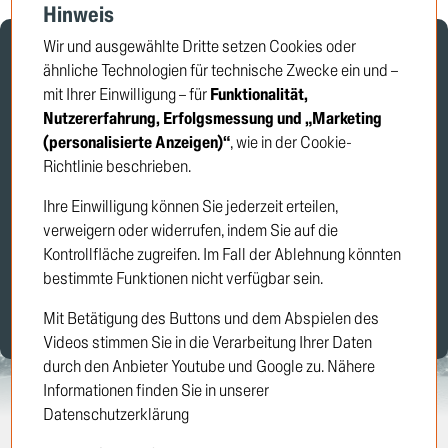
Hinweis
Wir und ausgewählte Dritte setzen Cookies oder
Newsletter
ähnliche Technologien für technische Zwecke ein und –
mit Ihrer Einwilligung – für
Funktionalität,
Anmeldung
Nutzererfahrung, Erfolgsmessung und „Marketing
(personalisierte Anzeigen)“
, wie in der Cookie-
Richtlinie beschrieben.
Melden Sie sich jetzt für unseren
Ihre Einwilligung können Sie jederzeit erteilen,
TRUCKTEC-Newsletter an und erhalten
verweigern oder widerrufen, indem Sie auf die
Sie exklusive Angebote und
Kontrollfläche zugreifen. Im Fall der Ablehnung könnten
Produktneuheiten.
bestimmte Funktionen nicht verfügbar sein.
Anmelden
Mit Betätigung des Buttons und dem Abspielen des
Videos stimmen Sie in die Verarbeitung Ihrer Daten
durch den Anbieter Youtube und Google zu. Nähere
Informationen finden Sie in unserer
Datenschutzerklärung