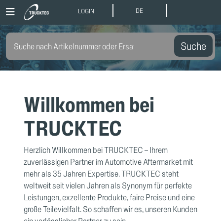
DE
LOGIN
Suche
Willkommen bei
TRUCKTEC
TRUCKTEC
Markenwelt
Herzlich Willkommen bei TRUCKTEC – Ihrem
Als verlässlicher Partner im Automotive Aftermarket
zuverlässigen Partner im Automotive Aftermarket mit
sind wir bestrebt, Präzision in allen Bereichen unserer
mehr als 35 Jahren Expertise. TRUCKTEC steht
Geschäftsabläufe zu gewährleisten. Unser Fokus liegt
weltweit seit vielen Jahren als Synonym für perfekte
auf Herstellermarken in den Bereichen LKW, leichte
Leistungen, exzellente Produkte, faire Preise und eine
Nutzfahrzeuge und PKW im Premiumsegment.
große Teilevielfalt. So schaffen wir es, unseren Kunden
Ursprünglich auf Ersatzteile für Mercedes-Benz LKW
ein verlässlicher Partner zu sein.
spezialisiert, umfasst unser Sortiment heute auch