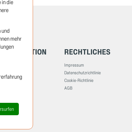
in die
here
n und
önnen mehr
llungen
INFORMATION
RECHTLICHES
Öffnungszeiten
Impressum
Standorte
Datenschutzrichtlinie
rerfahrung
Über TRUCKTEC
Cookie-Richtlinie
Geschichte
AGB
Karriere
Newsletter
rsurfen