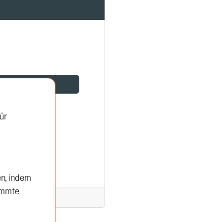
gistrierung
ür
en, indem
timmte