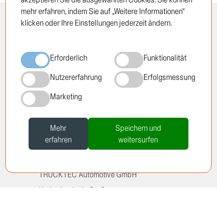
mehr erfahren, indem Sie auf „Weitere Informationen“
klicken oder Ihre Einstellungen jederzeit ändern.
INFORMATION
RECHTLICHES
Öffnungszeiten
Impressum
Erforderlich
Funktionalität
Standorte
Datenschutzrichtlinie
Über TRUCKTEC
Cookie-Richtlinie
Nutzererfahrung
Erfolgsmessung
Geschichte
AGB
Marketing
Karriere
Newsletter
Mehr
Speichern und
erfahren
weitersurfen
TRUCKTEC Automotive GmbH
Katharina-Loth-Str. 2
D-66386 St. Ingbert