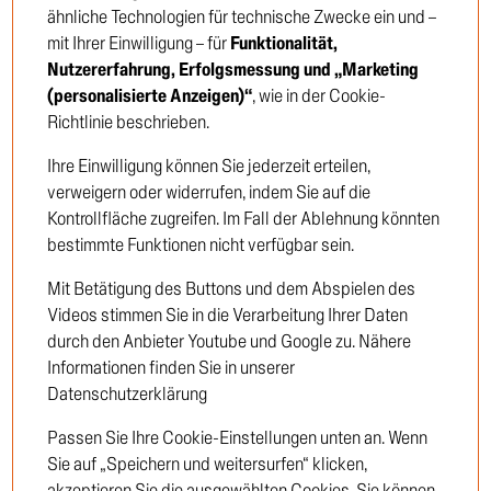
ähnliche Technologien für technische Zwecke ein und –
mit Ihrer Einwilligung – für
Funktionalität,
Nutzererfahrung, Erfolgsmessung und „Marketing
Einloggen
Haben Sie Ihr Passwort
(personalisierte Anzeigen)“
, wie in der Cookie-
vergessen?
Richtlinie beschrieben.
Ihre Einwilligung können Sie jederzeit erteilen,
verweigern oder widerrufen, indem Sie auf die
Kontrollfläche zugreifen. Im Fall der Ablehnung könnten
bestimmte Funktionen nicht verfügbar sein.
Neukunden-Registrierung
Mit Betätigung des Buttons und dem Abspielen des
Neukunden-Registrierung
Videos stimmen Sie in die Verarbeitung Ihrer Daten
durch den Anbieter Youtube und Google zu. Nähere
Informationen finden Sie in unserer
Datenschutzerklärung
Passen Sie Ihre Cookie-Einstellungen unten an. Wenn
Sie auf „Speichern und weitersurfen“ klicken,
akzeptieren Sie die ausgewählten Cookies. Sie können