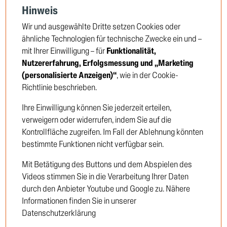
Hinweis
Wir und ausgewählte Dritte setzen Cookies oder
Gleitschiene, Steuerkette
ähnliche Technologien für technische Zwecke ein und –
mit Ihrer Einwilligung – für
Funktionalität,
TRUCKTEC no: 08.12.042
Nutzererfahrung, Erfolgsmessung und „Marketing
(personalisierte Anzeigen)“
, wie in der Cookie-
Richtlinie beschrieben.
Um die Preise zu sehen, müssen Sie sich
anmelden oder Kunde werden
Ihre Einwilligung können Sie jederzeit erteilen,
verweigern oder widerrufen, indem Sie auf die
Kontrollfläche zugreifen. Im Fall der Ablehnung könnten
Einloggen
bestimmte Funktionen nicht verfügbar sein.
Neukunde
Mit Betätigung des Buttons und dem Abspielen des
Videos stimmen Sie in die Verarbeitung Ihrer Daten
durch den Anbieter Youtube und Google zu. Nähere
Informationen finden Sie in unserer
Datenschutzerklärung