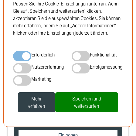
Passen Sie Ihre Cookie-Einstellungen unten an. Wenn
Sie auf „Speichern und weitersurfen“ klicken,
akzeptieren Sie die ausgewählten Cookies. Sie können
mehr erfahren, indem Sie auf „Weitere Informationen“
klicken oder Ihre Einstellungen jederzeit ändern.
Erforderlich
Funktionalität
Nutzererfahrung
Erfolgsmessung
Gleitschiene, Steuerkette
Marketing
TRUCKTEC no: 08.12.043
Mehr
Speichern und
erfahren
weitersurfen
Um die Preise zu sehen, müssen Sie sich
anmelden oder Kunde werden
Einloggen