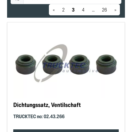
«
2
3
4
...
26
»
Dichtungssatz, Ventilschaft
TRUCKTEC no: 02.43.266