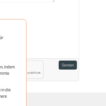
ür
en, indem
timmte
in die
here