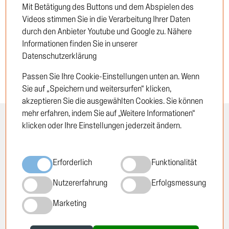
Mit Betätigung des Buttons und dem Abspielen des
Neukunde
Videos stimmen Sie in die Verarbeitung Ihrer Daten
durch den Anbieter Youtube und Google zu. Nähere
Informationen finden Sie in unserer
Datenschutzerklärung
Passen Sie Ihre Cookie-Einstellungen unten an. Wenn
Sie auf „Speichern und weitersurfen“ klicken,
akzeptieren Sie die ausgewählten Cookies. Sie können
mehr erfahren, indem Sie auf „Weitere Informationen“
klicken oder Ihre Einstellungen jederzeit ändern.
INFORMATION
RECHTLICHES
Öffnungszeiten
Impressum
Erforderlich
Funktionalität
Standorte
Datenschutzrichtlinie
Über TRUCKTEC
Cookie-Richtlinie
Nutzererfahrung
Erfolgsmessung
Geschichte
AGB
Marketing
Karriere
Newsletter