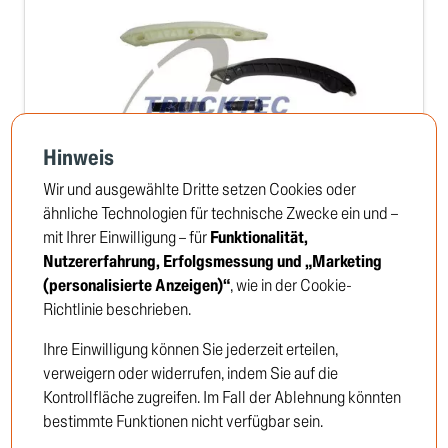
Hinweis
Wir und ausgewählte Dritte setzen Cookies oder
ähnliche Technologien für technische Zwecke ein und –
mit Ihrer Einwilligung – für
Funktionalität,
Steuerkettensatz
Nutzererfahrung, Erfolgsmessung und „Marketing
TRUCKTEC no: 02.12.229
(personalisierte Anzeigen)“
, wie in der Cookie-
Richtlinie beschrieben.
Ihre Einwilligung können Sie jederzeit erteilen,
Um die Preise zu sehen, müssen Sie sich
verweigern oder widerrufen, indem Sie auf die
anmelden oder Kunde werden
Kontrollfläche zugreifen. Im Fall der Ablehnung könnten
bestimmte Funktionen nicht verfügbar sein.
Einloggen