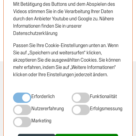
Mit Betätigung des Buttons und dem Abspielen des
Neukunde
Videos stimmen Sie in die Verarbeitung Ihrer Daten
durch den Anbieter Youtube und Google zu. Nähere
Informationen finden Sie in unserer
Datenschutzerklärung
Passen Sie Ihre Cookie-Einstellungen unten an. Wenn
Sie auf „Speichern und weitersurfen“ klicken,
akzeptieren Sie die ausgewählten Cookies. Sie können
mehr erfahren, indem Sie auf „Weitere Informationen“
klicken oder Ihre Einstellungen jederzeit ändern.
INFORMATION
RECHTLICHES
Öffnungszeiten
Impressum
Erforderlich
Funktionalität
Standorte
Datenschutzrichtlinie
Über TRUCKTEC
Cookie-Richtlinie
Nutzererfahrung
Erfolgsmessung
Geschichte
AGB
Marketing
Karriere
Newsletter