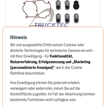
Hinweis
Wir und ausgewählte Dritte setzen Cookies oder
ähnliche Technologien für technische Zwecke ein und –
mit Ihrer Einwilligung – für
Funktionalität,
Reparatursatz, Schaltventil-Schaltzylinder
Nutzererfahrung, Erfolgsmessung und „Marketing
TRUCKTEC no: 01.24.501
(personalisierte Anzeigen)“
, wie in der Cookie-
Richtlinie beschrieben.
Ihre Einwilligung können Sie jederzeit erteilen,
Um die Preise zu sehen, müssen Sie sich
verweigern oder widerrufen, indem Sie auf die
anmelden oder Kunde werden
Kontrollfläche zugreifen. Im Fall der Ablehnung könnten
bestimmte Funktionen nicht verfügbar sein.
Einloggen