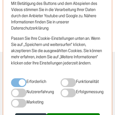
Mit Betätigung des Buttons und dem Abspielen des
Neukunde
Videos stimmen Sie in die Verarbeitung Ihrer Daten
durch den Anbieter Youtube und Google zu. Nähere
Informationen finden Sie in unserer
Datenschutzerklärung
Passen Sie Ihre Cookie-Einstellungen unten an. Wenn
Sie auf „Speichern und weitersurfen“ klicken,
akzeptieren Sie die ausgewählten Cookies. Sie können
mehr erfahren, indem Sie auf „Weitere Informationen“
klicken oder Ihre Einstellungen jederzeit ändern.
INFORMATION
RECHTLICHES
Öffnungszeiten
Impressum
Erforderlich
Funktionalität
Standorte
Datenschutzrichtlinie
Über TRUCKTEC
Cookie-Richtlinie
Nutzererfahrung
Erfolgsmessung
Geschichte
AGB
Marketing
Karriere
Newsletter