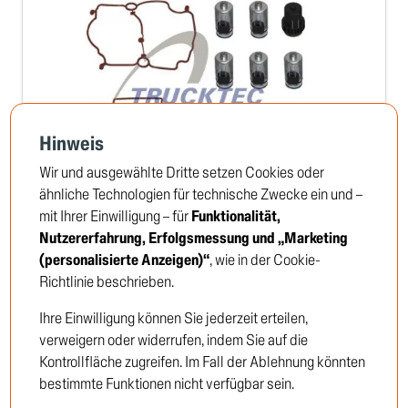
Hinweis
Wir und ausgewählte Dritte setzen Cookies oder
ähnliche Technologien für technische Zwecke ein und –
mit Ihrer Einwilligung – für
Funktionalität,
Reparatursatz, Schaltventil-Schaltzylinder
Nutzererfahrung, Erfolgsmessung und „Marketing
TRUCKTEC no: 01.24.501
(personalisierte Anzeigen)“
, wie in der Cookie-
Richtlinie beschrieben.
Ihre Einwilligung können Sie jederzeit erteilen,
Um die Preise zu sehen, müssen Sie sich
verweigern oder widerrufen, indem Sie auf die
anmelden oder Kunde werden
Kontrollfläche zugreifen. Im Fall der Ablehnung könnten
bestimmte Funktionen nicht verfügbar sein.
Einloggen