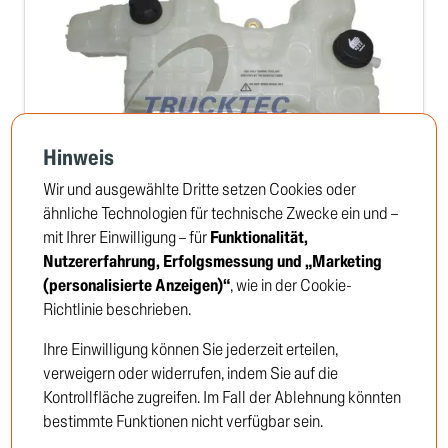
Hinweis
Wir und ausgewählte Dritte setzen Cookies oder
ähnliche Technologien für technische Zwecke ein und –
mit Ihrer Einwilligung – für
Funktionalität,
Ausgleichsbehälter, Kühlmittel
Nutzererfahrung, Erfolgsmessung und „Marketing
TRUCKTEC no: 03.40.141
(personalisierte Anzeigen)“
, wie in der Cookie-
Richtlinie beschrieben.
Ihre Einwilligung können Sie jederzeit erteilen,
Um die Preise zu sehen, müssen Sie sich
verweigern oder widerrufen, indem Sie auf die
anmelden oder Kunde werden
Kontrollfläche zugreifen. Im Fall der Ablehnung könnten
bestimmte Funktionen nicht verfügbar sein.
Einloggen