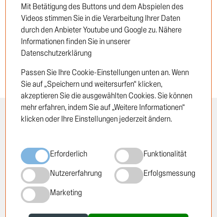
Mit Betätigung des Buttons und dem Abspielen des
Neukunde
Videos stimmen Sie in die Verarbeitung Ihrer Daten
durch den Anbieter Youtube und Google zu. Nähere
Informationen finden Sie in unserer
Datenschutzerklärung
Passen Sie Ihre Cookie-Einstellungen unten an. Wenn
Sie auf „Speichern und weitersurfen“ klicken,
akzeptieren Sie die ausgewählten Cookies. Sie können
mehr erfahren, indem Sie auf „Weitere Informationen“
klicken oder Ihre Einstellungen jederzeit ändern.
INFORMATION
RECHTLICHES
Öffnungszeiten
Impressum
Erforderlich
Funktionalität
Standorte
Datenschutzrichtlinie
Über TRUCKTEC
Cookie-Richtlinie
Nutzererfahrung
Erfolgsmessung
Geschichte
AGB
Marketing
Karriere
Newsletter