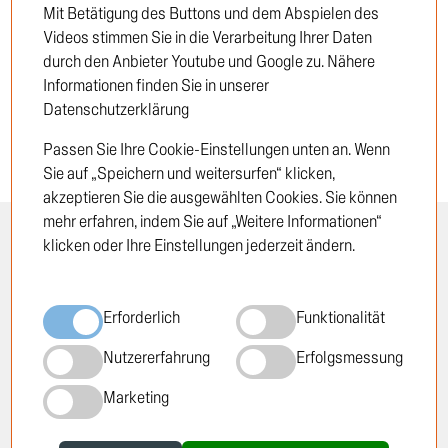
Mit Betätigung des Buttons und dem Abspielen des
Neukunde
Videos stimmen Sie in die Verarbeitung Ihrer Daten
durch den Anbieter Youtube und Google zu. Nähere
Informationen finden Sie in unserer
Datenschutzerklärung
Passen Sie Ihre Cookie-Einstellungen unten an. Wenn
Sie auf „Speichern und weitersurfen“ klicken,
akzeptieren Sie die ausgewählten Cookies. Sie können
mehr erfahren, indem Sie auf „Weitere Informationen“
klicken oder Ihre Einstellungen jederzeit ändern.
INFORMATION
RECHTLICHES
Öffnungszeiten
Impressum
Erforderlich
Funktionalität
Standorte
Datenschutzrichtlinie
Über TRUCKTEC
Cookie-Richtlinie
Nutzererfahrung
Erfolgsmessung
Geschichte
AGB
Marketing
Karriere
Newsletter