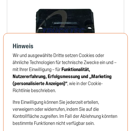
Hinweis
Wir und ausgewählte Dritte setzen Cookies oder
ähnliche Technologien für technische Zwecke ein und –
mit Ihrer Einwilligung – für
Funktionalität,
Anschlagpuffer, Federung
Nutzererfahrung, Erfolgsmessung und „Marketing
TRUCKTEC no: 01.30.169
(personalisierte Anzeigen)“
, wie in der Cookie-
Richtlinie beschrieben.
Ihre Einwilligung können Sie jederzeit erteilen,
Um die Preise zu sehen, müssen Sie sich
verweigern oder widerrufen, indem Sie auf die
anmelden oder Kunde werden
Kontrollfläche zugreifen. Im Fall der Ablehnung könnten
bestimmte Funktionen nicht verfügbar sein.
Einloggen