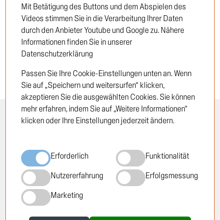
Mit Betätigung des Buttons und dem Abspielen des
Neukunde
Videos stimmen Sie in die Verarbeitung Ihrer Daten
durch den Anbieter Youtube und Google zu. Nähere
Informationen finden Sie in unserer
Datenschutzerklärung
Passen Sie Ihre Cookie-Einstellungen unten an. Wenn
Sie auf „Speichern und weitersurfen“ klicken,
akzeptieren Sie die ausgewählten Cookies. Sie können
mehr erfahren, indem Sie auf „Weitere Informationen“
klicken oder Ihre Einstellungen jederzeit ändern.
INFORMATION
RECHTLICHES
Öffnungszeiten
Impressum
Erforderlich
Funktionalität
Standorte
Datenschutzrichtlinie
Über TRUCKTEC
Cookie-Richtlinie
Nutzererfahrung
Erfolgsmessung
Geschichte
AGB
Marketing
Karriere
Newsletter