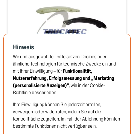
Hinweis
Wir und ausgewählte Dritte setzen Cookies oder
ähnliche Technologien für technische Zwecke ein und –
mit Ihrer Einwilligung – für
Funktionalität,
Steuerkettensatz
Nutzererfahrung, Erfolgsmessung und „Marketing
TRUCKTEC no: 02.12.229
(personalisierte Anzeigen)“
, wie in der Cookie-
Richtlinie beschrieben.
Ihre Einwilligung können Sie jederzeit erteilen,
Um die Preise zu sehen, müssen Sie sich
verweigern oder widerrufen, indem Sie auf die
anmelden oder Kunde werden
Kontrollfläche zugreifen. Im Fall der Ablehnung könnten
bestimmte Funktionen nicht verfügbar sein.
Einloggen