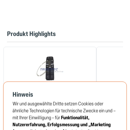
Produkt Highlights
Hinweis
Schalter, Fensterheber
Magnetventil,
Wir und ausgewählte Dritte setzen Cookies oder
03.42.137
04.24.193
ähnliche Technologien für technische Zwecke ein und –
mit Ihrer Einwilligung – für
Funktionalität,
Nutzererfahrung, Erfolgsmessung und „Marketing
Um die Preise zu sehen,
Um die 