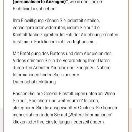
(personalisierte Anzeigen)“
, wie in der Cookie-
müssen Sie sich anmelden oder
müssen Si
Richtlinie beschrieben.
Kunde werden
Kunde we
Ihre Einwilligung können Sie jederzeit erteilen,
verweigern oder widerrufen, indem Sie auf die
Einloggen
Kontrollfläche zugreifen. Im Fall der Ablehnung könnten
bestimmte Funktionen nicht verfügbar sein.
Neukunde
Mit Betätigung des Buttons und dem Abspielen des
Videos stimmen Sie in die Verarbeitung Ihrer Daten
durch den Anbieter Youtube und Google zu. Nähere
Informationen finden Sie in unserer
Datenschutzerklärung
Passen Sie Ihre Cookie-Einstellungen unten an. Wenn
Sie auf „Speichern und weitersurfen“ klicken,
akzeptieren Sie die ausgewählten Cookies. Sie können
mehr erfahren, indem Sie auf „Weitere Informationen“
INFORMATION
RECHTLICHES
klicken oder Ihre Einstellungen jederzeit ändern.