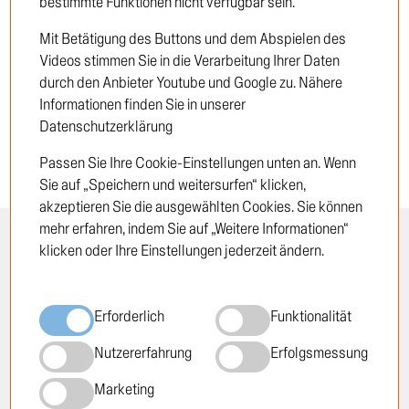
bestimmte Funktionen nicht verfügbar sein.
Neukunde
Mit Betätigung des Buttons und dem Abspielen des
Videos stimmen Sie in die Verarbeitung Ihrer Daten
durch den Anbieter Youtube und Google zu. Nähere
Informationen finden Sie in unserer
Datenschutzerklärung
Passen Sie Ihre Cookie-Einstellungen unten an. Wenn
Sie auf „Speichern und weitersurfen“ klicken,
akzeptieren Sie die ausgewählten Cookies. Sie können
mehr erfahren, indem Sie auf „Weitere Informationen“
INFORMATION
RECHTLICHES
klicken oder Ihre Einstellungen jederzeit ändern.
Öffnungszeiten
Impressum
Erforderlich
Funktionalität
Standorte
Datenschutzrichtlinie
Über TRUCKTEC
Cookie-Richtlinie
Nutzererfahrung
Erfolgsmessung
Geschichte
AGB
Karriere
Marketing