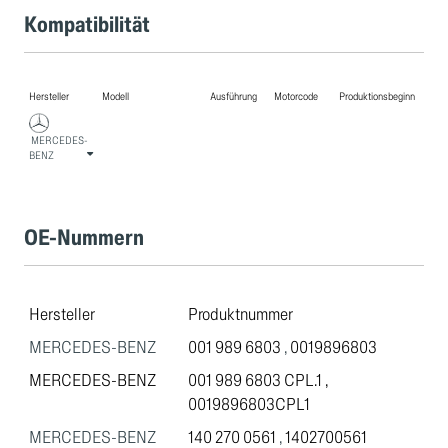
Kompatibilität
Hersteller
Modell
Ausführung
Motorcode
Produktionsbeginn
MERCEDES-
BENZ
OE-Nummern
Hersteller
Produktnummer
MERCEDES-BENZ
001 989 6803
,
0019896803
MERCEDES-BENZ
001 989 6803 CPL.1
,
0019896803CPL1
MERCEDES-BENZ
140 270 0561
,
1402700561