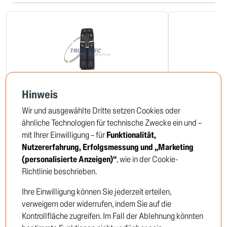
Hinweis
Schalter, Fensterheber
Magnetventil,
Wir und ausgewählte Dritte setzen Cookies oder
03.42.137
04.24.193
ähnliche Technologien für technische Zwecke ein und –
mit Ihrer Einwilligung – für
Funktionalität,
Nutzererfahrung, Erfolgsmessung und „Marketing
Um die Preise zu sehen,
Um die 
(personalisierte Anzeigen)“
, wie in der Cookie-
müssen Sie sich anmelden oder
müssen Si
Richtlinie beschrieben.
Kunde werden
Kunde we
Ihre Einwilligung können Sie jederzeit erteilen,
verweigern oder widerrufen, indem Sie auf die
Einloggen
Kontrollfläche zugreifen. Im Fall der Ablehnung könnten