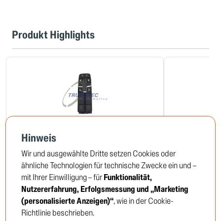
Produkt Highlights
Hinweis
Schalter, Fensterheber
Magnetventil,
Wir und ausgewählte Dritte setzen Cookies oder
03.42.137
04.24.193
ähnliche Technologien für technische Zwecke ein und –
mit Ihrer Einwilligung – für
Funktionalität,
Nutzererfahrung, Erfolgsmessung und „Marketing
Um die Preise zu sehen,
Um die 
(personalisierte Anzeigen)“
, wie in der Cookie-
müssen Sie sich anmelden oder
müssen Si
Richtlinie beschrieben.
Kunde werden
Kunde we