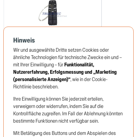
Hinweis
Schalter, Fensterheber
Magnetventil,
Wir und ausgewählte Dritte setzen Cookies oder
03.42.137
04.24.193
ähnliche Technologien für technische Zwecke ein und –
mit Ihrer Einwilligung – für
Funktionalität,
Nutzererfahrung, Erfolgsmessung und „Marketing
Um die Preise zu sehen,
Um die 
(personalisierte Anzeigen)“
, wie in der Cookie-
müssen Sie sich anmelden oder
müssen Si
Richtlinie beschrieben.
Kunde werden
Kunde we
Ihre Einwilligung können Sie jederzeit erteilen,
verweigern oder widerrufen, indem Sie auf die
Einloggen
Kontrollfläche zugreifen. Im Fall der Ablehnung könnten
bestimmte Funktionen nicht verfügbar sein.
Neukunde
Mit Betätigung des Buttons und dem Abspielen des