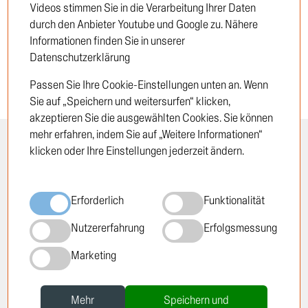
Videos stimmen Sie in die Verarbeitung Ihrer Daten
durch den Anbieter Youtube und Google zu. Nähere
Informationen finden Sie in unserer
Datenschutzerklärung
Passen Sie Ihre Cookie-Einstellungen unten an. Wenn
Sie auf „Speichern und weitersurfen“ klicken,
akzeptieren Sie die ausgewählten Cookies. Sie können
mehr erfahren, indem Sie auf „Weitere Informationen“
INFORMATION
RECHTLICHES
klicken oder Ihre Einstellungen jederzeit ändern.
Öffnungszeiten
Impressum
Erforderlich
Funktionalität
Standorte
Datenschutzrichtlinie
Über TRUCKTEC
Cookie-Richtlinie
Nutzererfahrung
Erfolgsmessung
Geschichte
AGB
Karriere
Marketing
Newsletter
Mehr
Speichern und