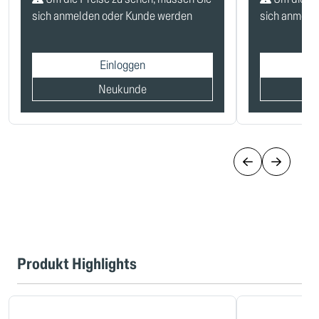
sich anmelden oder Kunde werden
sich anmeld
Einloggen
Neukunde
Produkt Highlights