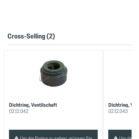
Cross-Selling (2)
Dichtring, Ventilschaft
Dichtring, Ven
02.12.042
02.12.043
Um die Preise zu sehen, müssen Sie
Um die Pr