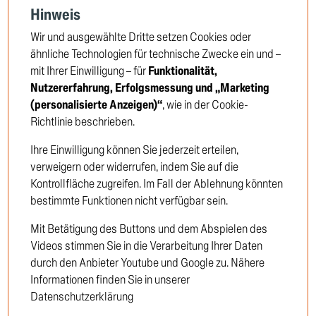
Hinweis
Wir und ausgewählte Dritte setzen Cookies oder
ähnliche Technologien für technische Zwecke ein und –
mit Ihrer Einwilligung – für
Funktionalität,
Nutzererfahrung, Erfolgsmessung und „Marketing
(personalisierte Anzeigen)“
, wie in der Cookie-
Richtlinie beschrieben.
Ihre Einwilligung können Sie jederzeit erteilen,
verweigern oder widerrufen, indem Sie auf die
Arbeitszylinder, Motorbremse
Kontrollfläche zugreifen. Im Fall der Ablehnung könnten
bestimmte Funktionen nicht verfügbar sein.
TRUCKTEC no: 04.36.004
Mit Betätigung des Buttons und dem Abspielen des
Videos stimmen Sie in die Verarbeitung Ihrer Daten
Um die Preise zu sehen, müssen Sie sich
durch den Anbieter Youtube und Google zu. Nähere
anmelden oder Kunde werden
Informationen finden Sie in unserer
Datenschutzerklärung