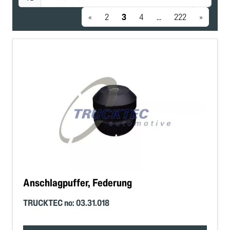
«
2
3
4
...
222
»
Anschlagpuffer, Federung
TRUCKTEC no: 03.31.018